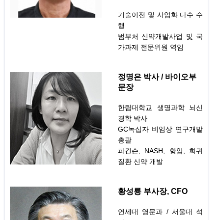
기술이전 및 사업화 다수 수
행
범부처 신약개발사업 및 국
가과제 전문위원 역임
정명은 박사 / 바이오부
문장
한림대학교 생명과학 뇌신
경학 박사
GC녹십자 비임상 연구개발
총괄
파킨슨, NASH, 항암, 희귀
질환 신약 개발
황성룡 부사장, CFO
연세대 영문과 / 서울대 석