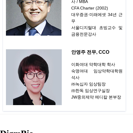
사 / MBA
CFA Charter (2002)
대우증권·미래에셋 34년 근
무
서울디지털대 초빙교수 및
금융전문강사
안영주 전무, CCO
이화여대 약학대학 학사
숙명여대 임상약학대학원
석사
㈜녹십자 임상팀장
㈜한독 임상연구실장
JW중외제약 메디칼 본부장