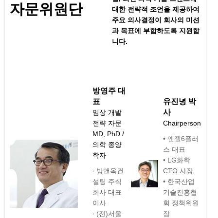
자문위원단
대한 전략적 조언을 제공하여
주요 의사결정이 회사의 미션
과 목표에 부합하도록 지원합
니다.
방영주 대
표
유진녕 박
사
임상 개발
전략 자문
Chairperson
MD, PhD /
• 엔젤6플러
의학 종양
스 대표
학자
• LG화학
∙ 방앤옥컨
CTO 사장
설팅 주식
• 한국산업
회사 대표
기술진흥협
이사
회 정책위원
∙ (전)서울
장