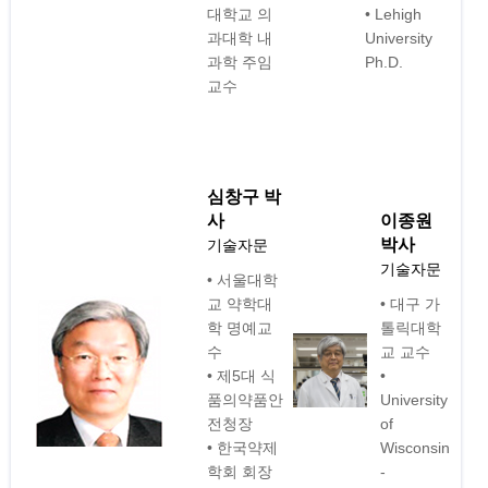
대학교 의
• Lehigh
과대학 내
University
과학 주임
Ph.D.
교수
심창구 박
사
이종원
박사
기술자문
기술자문
• 서울대학
교 약학대
• 대구 가
학 명예교
톨릭대학
수
교 교수
• 제5대 식
•
품의약품안
University
전청장
of
• 한국약제
Wisconsin
학회 회장
-