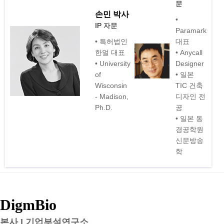
문
손민 박사
•
IP 자문
Paramark
• 특허법인
대표
한얼 대표
• Anycall
• University
Designer
of
• 일본
Wisconsin
TIC 건축
- Madison,
디자인 전
Ph.D.
공
• 일본 동
경공학원
신문방송
학
DigmBio
본사 l 기업부설연구소