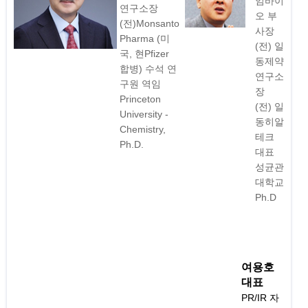
임바이
연구소장
오 부
(전)Monsanto
사장
Pharma (미
(전) 일
국, 현Pfizer
동제약
합병) 수석 연
연구소
구원 역임
장
Princeton
(전) 일
University -
동히알
Chemistry,
테크
Ph.D.
대표
성균관
대학교
Ph.D
여용호
대표
PR/IR 자