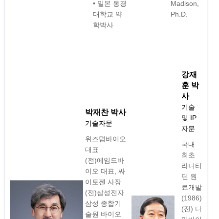
• 일본 동경
Madison,
대학교 약
Ph.D.
학박사
강재
훈 박
사
기술
박재찬 박사
및 IP
기술자문
자문
위즈덤바이오
국내
대표
최초
(전)에임드바
라니티
이오 대표, 싸
딘 원
이토젠 사장
료개발
(전)삼성전자
(1986)
삼성 종합기
(전) 다
술원 바이오